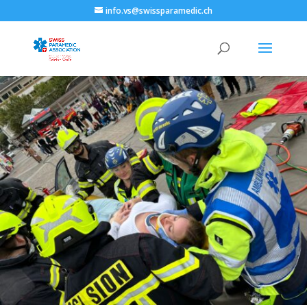
info.vs@swissparamedic.ch